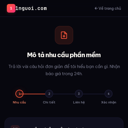
1nguoi.com
1
Về trang chủ
Mô tả nhu cầu phần mềm
Trả lời vài câu hỏi đơn giản để tôi hiểu bạn cần gì. Nhận
báo giá trong 24h.
1
2
3
4
Nhu cầu
Chi tiết
Liên hệ
Xác nhận