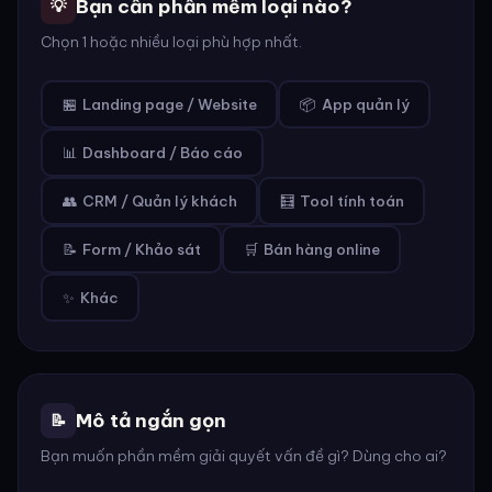
Bạn cần phần mềm loại nào?
💡
Chọn 1 hoặc nhiều loại phù hợp nhất.
🏪
Landing page / Website
📦
App quản lý
📊
Dashboard / Báo cáo
👥
CRM / Quản lý khách
🧮
Tool tính toán
📝
Form / Khảo sát
🛒
Bán hàng online
✨
Khác
Mô tả ngắn gọn
📝
Bạn muốn phần mềm giải quyết vấn đề gì? Dùng cho ai?